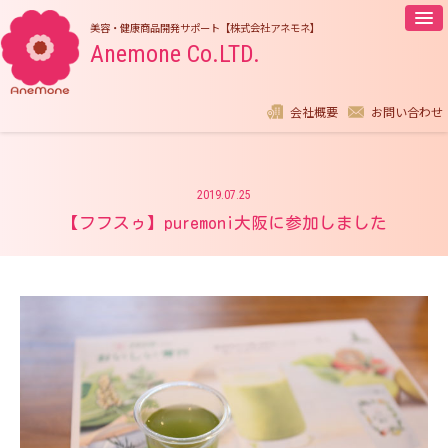
美容・健康商品開発サポート【株式会社アネモネ】
Anemone Co.LTD.
company profile
contact
会社概要
お問い合わせ
2019.07.25
【フフスゥ】puremoni大阪に参加しました